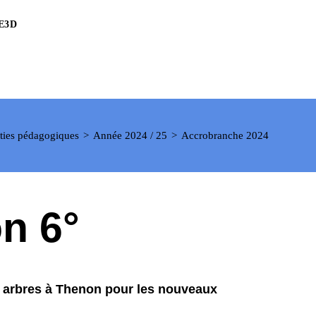
E3D
orties pédagogiques
>
Année 2024 / 25
>
Accrobranche 2024
on 6°
 arbres à Thenon pour les nouveaux