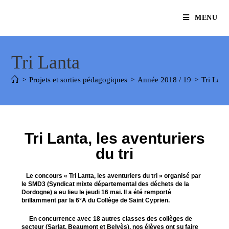
MENU
Tri Lanta
>
Projets et sorties pédagogiques
>
Année 2018 / 19
>
Tri Lant
Tri Lanta, les aventuriers
du tri
Le concours
« Tri Lanta, les aventuriers du tri »
organisé par
le SMD3 (Syndicat mixte départemental des déchets de la
Dordogne) a eu lieu le
jeudi
16 mai. Il a été
remporté
brillamment par la 6°A
du Collège de Saint Cyprien.
En concurrence avec 18 autres classes des collèges de
secteur (Sarlat, Beaumont et Belvès), nos élèves ont su faire