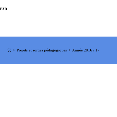
E3D
>
Projets et sorties pédagogiques
>
Année 2016 / 17