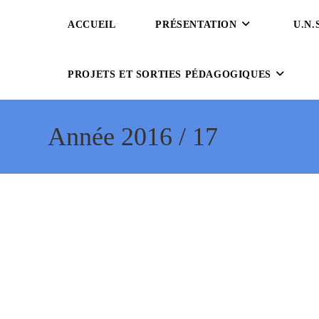
Skip
ACCUEIL
PRÉSENTATION
U.N.S
to
content
PROJETS ET SORTIES PÉDAGOGIQUES
Année 2016 / 17